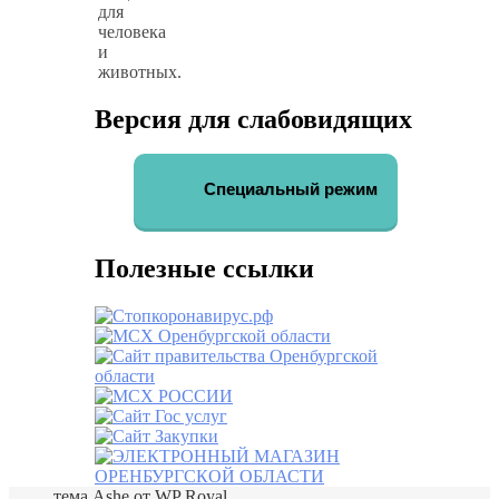
для
человека
и
животных.
Версия для слабовидящих
Специальный режим
Полезные ссылки
тема Ashe от
WP Royal
.